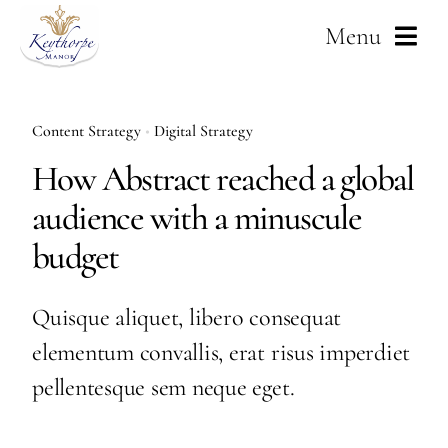
Skip
Menu
to
content
Home
Content Strategy
•
Digital Strategy
About Us
How Abstract reached a global
audience with a minuscule
Weddings
budget
Services
Quisque aliquet, libero consequat
Corporate
elementum convallis, erat risus imperdiet
pellentesque sem neque eget.
Gallery