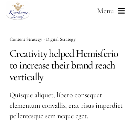
Skip
Menu
to
content
Home
Content Strategy
•
Digital Strategy
About Us
Creativity helped Hemisferio
to increase their brand reach
Weddings
vertically
Services
Quisque aliquet, libero consequat
Corporate
elementum convallis, erat risus imperdiet
pellentesque sem neque eget.
Gallery